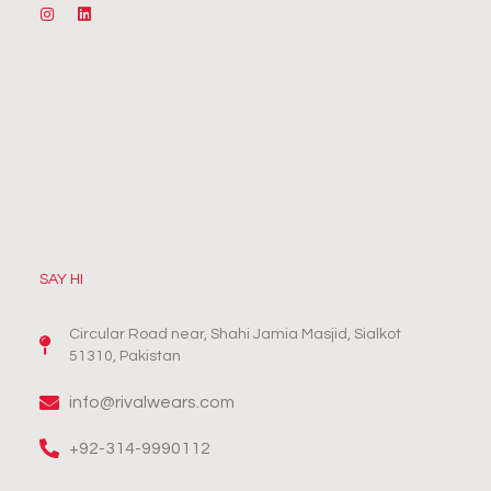
SAY HI
Circular Road near, Shahi Jamia Masjid, Sialkot
51310, Pakistan
info@rivalwears.com
+92-314-9990112